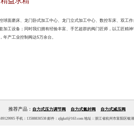
 精益求精
球面磨床、龙门卧式加工中心、龙门立式加工中心、数控车床、双工作台
套加工设备；同时我们拥有经验丰富、手艺超群的阀门匠师，以工匠精神
，年产工业控制阀达5万余台。
推荐产品：
自力式压力调节阀
自力式氮封阀
自力式减压阀
29995 手机：13588830538 邮件：zjlgkzf@163.com 地址：浙江省杭州市富阳区