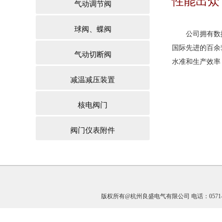
性能出众
气动调节阀
球阀、蝶阀
公司拥有数控
国际先进的百余
气动切断阀
水准和生产效率
减温减压装置
核电阀门
阀门仪表附件
版权所有@杭州良盛电气有限公司 电话：0571-891