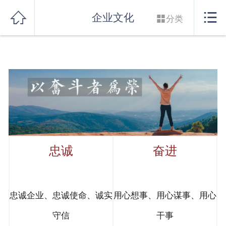
网站首页


企业文化

分类
实力良盛
产品系列
行业解决方案
服务支持
联系我们
忠诚
奋进
忠诚企业、忠诚使命、诚实
用心想事、用心谋事、用心
守信
干事