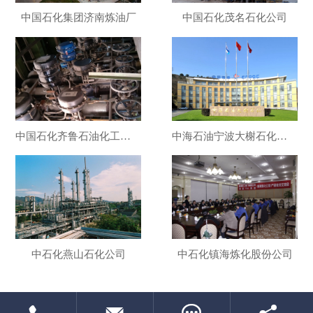
中国石化集团济南炼油厂
中国石化茂名石化公司
中国石化齐鲁石油化工公司
中海石油宁波大榭石化有限公司
中石化燕山石化公司
中石化镇海炼化股份公司