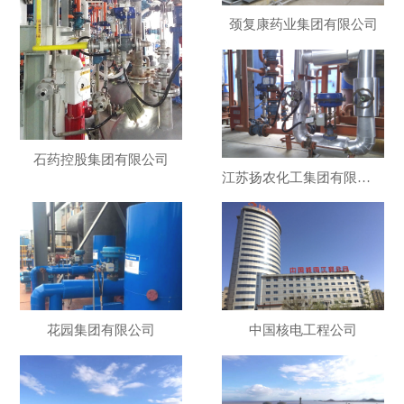
颈复康药业集团有限公司
石药控股集团有限公司
江苏扬农化工集团有限公司
花园集团有限公司
中国核电工程公司