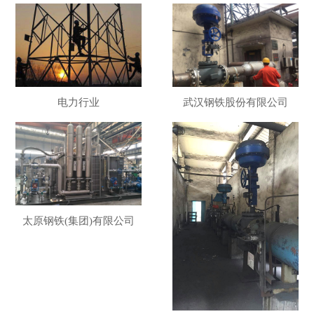
电力行业
武汉钢铁股份有限公司
太原钢铁(集团)有限公司