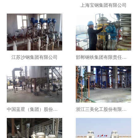
上海宝钢集团有限公司
江苏沙钢集团有限公司
邯郸钢铁集团有限责任公司
中国蓝星（集团）股份有限公司
浙江三美化工股份有限公司