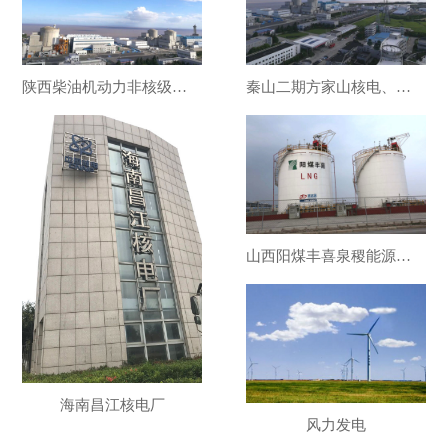
陕西柴油机动力非核级背压阀、减压阀、调节阀应急柴油机系统
秦山二期方家山核电、福建福清核电、海南昌江核电机组BNI系统NSSS系统
山西阳煤丰喜泉稷能源有限责任公司
海南昌江核电厂
风力发电