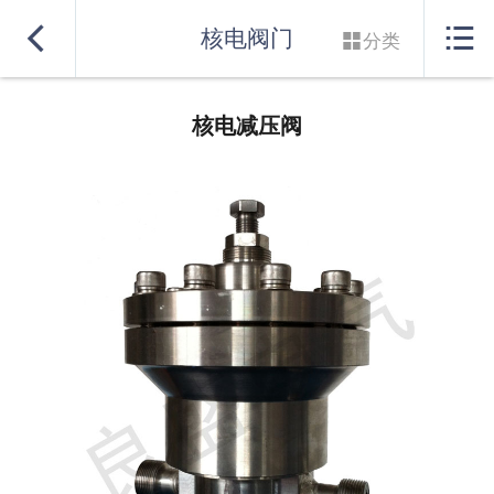
网站首页


核电阀门

分类
实力良盛
核电减压阀
产品系列
行业解决方案
服务支持
联系我们