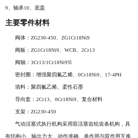
9、轴承10、底盖
主要零件材料
阀体：ZG230-450、ZG1Cr18Ni9
阀板：ZG1Cr18Ni9、WCB、2Cr13
阀轴：3Cr13/1Cr18Ni9Ti
密封圈：增强聚四氟乙烯、0Cr18Ni9、17-4PH
填料：聚四氟乙烯、柔性石墨
导向套：2Cr13、0Cr18Ni9、复合材料
支架：ZG230-450
气动活塞式执行机构采用双活塞齿轮齿条机构，具
有结构小、输出力大、动作准确、单作用与双作用互换