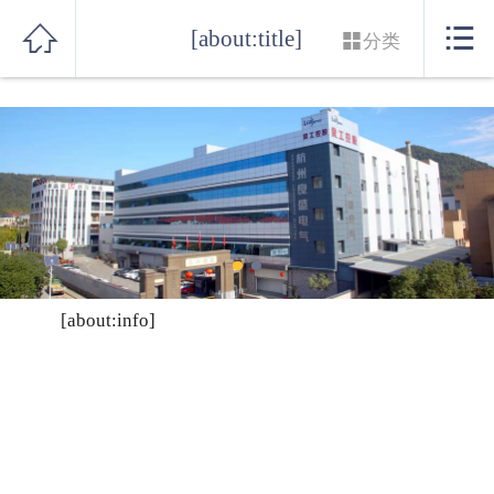
网站首页


[about:title]

分类
实力良盛
产品系列
行业解决方案
服务支持
联系我们
[about:info]