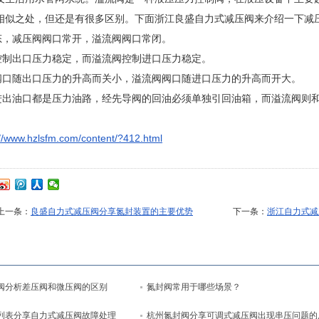
相似之处，但还是有很多区别。下面浙江良盛自力式减压阀来介绍一下减
，减压阀阀口常开，溢流阀阀口常闭。
制出口压力稳定，而溢流阀控制进口压力稳定。
口随出口压力的升高而关小，溢流阀阀口随进口压力的升高而开大。
出油口都是压力油路，经先导阀的回油必须单独引回油箱，而溢流阀则
://www.hzlsfm.com/content/?412.html
上一条：
良盛自力式减压阀分享氮封装置的主要优势
下一条：
浙江自力式减
阀分析差压阀和微压阀的区别
氮封阀常用于哪些场景？
列表分享自力式减压阀故障处理
杭州氮封阀分享可调式减压阀出现串压问题的