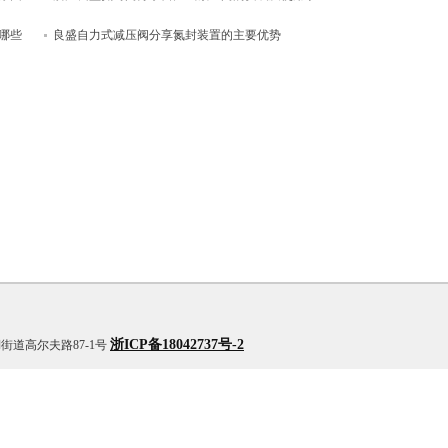
哪些
项
良盛自力式减压阀分享氮封装置的主要优势
浙ICP备18042737号-2
银湖街道高尔夫路87-1号