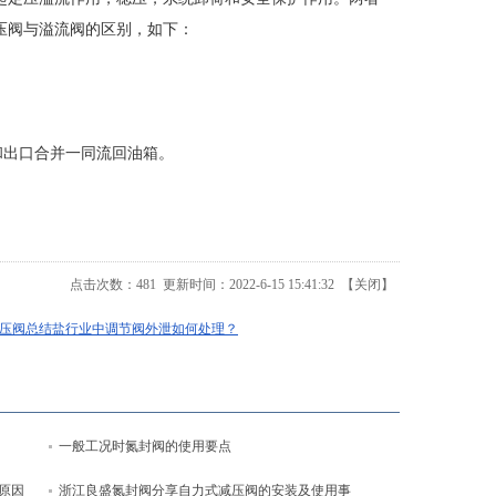
压阀与溢流阀的区别，如下：
和出口合并一同流回油箱。
点击次数：
481
更新时间：2022-6-15 15:41:32 【
关闭
】
压阀总结盐行业中调节阀外泄如何处理？
一般工况时氮封阀的使用要点
原因
浙江良盛氮封阀分享自力式减压阀的安装及使用事