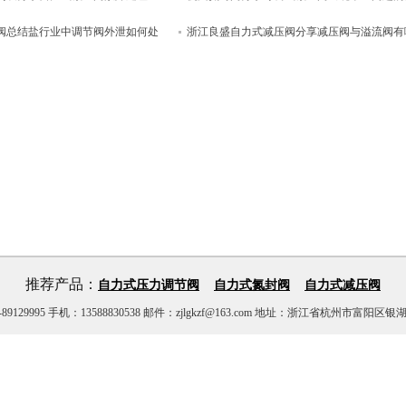
阀总结盐行业中调节阀外泄如何处
浙江良盛自力式减压阀分享减压阀与溢流阀有
区别？
推荐产品：
自力式压力调节阀
自力式氮封阀
自力式减压阀
29995 手机：13588830538 邮件：zjlgkzf@163.com 地址：浙江省杭州市富阳区