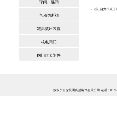
球阀、蝶阀
浙江自力式减压
气动切断阀
理？
减温减压装置
核电阀门
阀门仪表附件
版权所有@杭州良盛电气有限公司 电话：0571-891